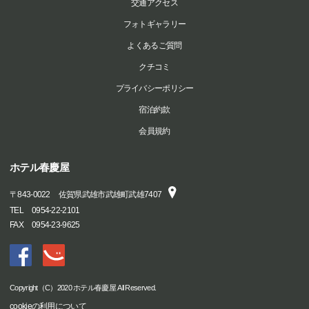
交通アクセス
フォトギャラリー
よくあるご質問
クチコミ
プライバシーポリシー
宿泊約款
会員規約
ホテル春慶屋
〒
843-0022
佐賀県武雄市武雄町武雄7407
TEL
0954-22-2101
FAX
0954-23-9625
Copyright（C）2020 ホテル春慶屋 All Reserved.
cookieの利用について