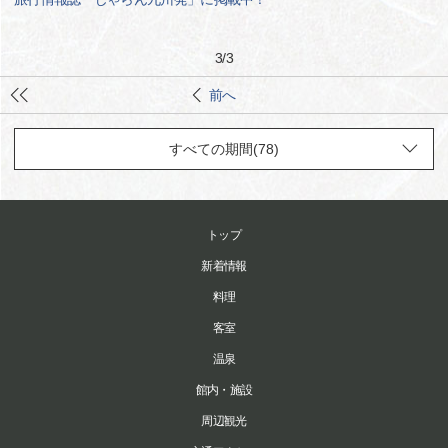
3
/
3
前へ
トップ
新着情報
料理
客室
温泉
館内・施設
周辺観光