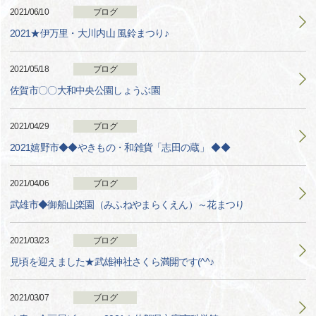
2021/06/10
ブログ
2021★伊万里・大川内山 風鈴まつり♪
2021/05/18
ブログ
佐賀市〇〇大和中央公園しょうぶ園
2021/04/29
ブログ
2021嬉野市◆◆やきもの・和雑貨「志田の蔵」 ◆◆
2021/04/06
ブログ
武雄市◆御船山楽園（みふねやまらくえん）～花まつり
2021/03/23
ブログ
見頃を迎えました★武雄神社さくら満開です(^^♪
2021/03/07
ブログ