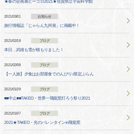
★春の企画展ビーコロ2021★佐賀県立宇宙科学館
2021/03/01
お知らせ
旅行情報誌「じゃらん九州発」に掲載中！
2021/02/18
ブログ
本日…武雄も雪が積もりました！
2021/02/08
ブログ
【一人旅】夕食はお部屋食でのんびり♪限定ぷらん
2021/01/29
ブログ
■■中止■■TAKEO・世界一飛龍窯灯ろう祭り2021
2021/01/07
ブログ
2021★TAKEO・光のバレンタインin飛龍窯