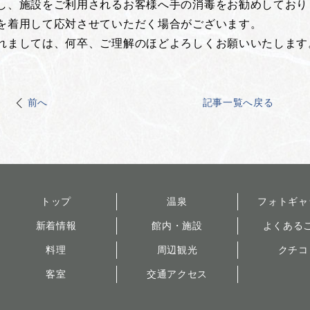
し、施設をご利用されるお客様へ手の消毒をお勧めしており
を着用して応対させていただく場合がございます。
れましては、何卒、ご理解のほどよろしくお願いいたします
前へ
記事一覧へ戻る
トップ
温泉
フォトギャ
新着情報
館内・施設
よくある
料理
周辺観光
クチコ
客室
交通アクセス