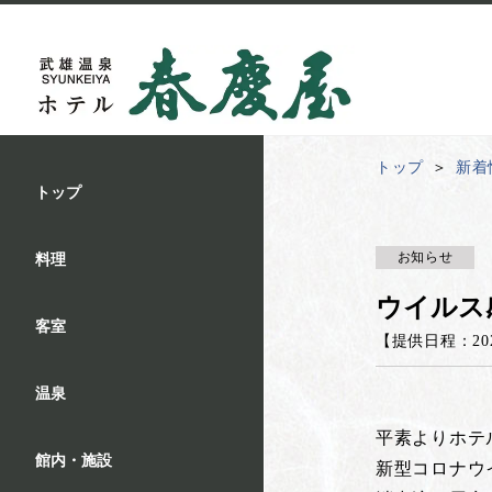
トップ
新着
トップ
お知らせ
料理
ウイルス
客室
【提供日程：
20
温泉
平素よりホテ
館内・施設
新型コロナウ