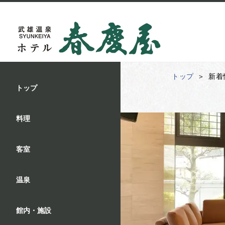
トップ
新着
トップ
料理
客室
温泉
館内・施設