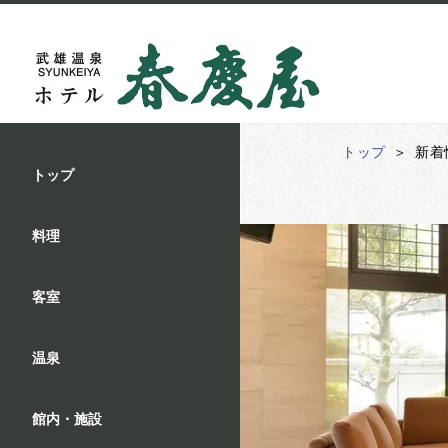
トップ
新着
トップ
料理
客室
温泉
館内・施設