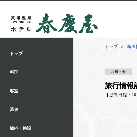
トップ
新着
トップ
お知らせ
料理
旅行情報
客室
【提供日程：
20
温泉
館内・施設