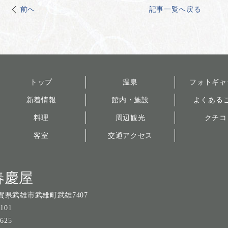
前へ
記事一覧へ戻る
トップ
温泉
フォトギャ
新着情報
館内・施設
よくある
料理
周辺観光
クチコ
客室
交通アクセス
春慶屋
賀県武雄市武雄町武雄7407
2101
9625