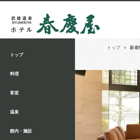
トップ
新着
トップ
料理
客室
温泉
館内・施設