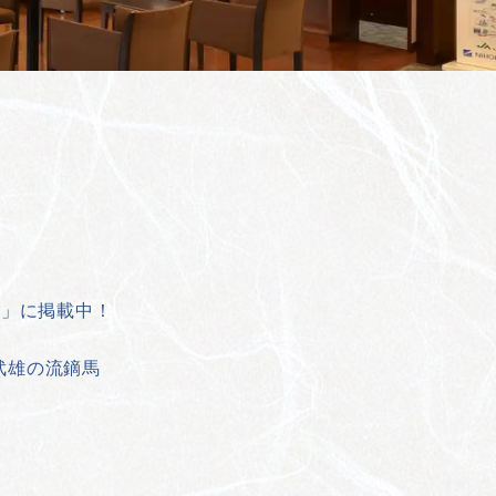
発」に掲載中！
ф武雄の流鏑馬