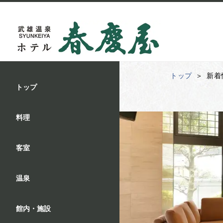
トップ
新着
トップ
料理
客室
温泉
館内・施設