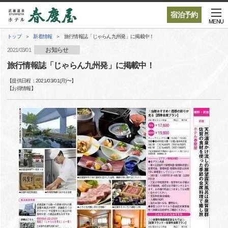
宿泊予約
MENU
トップ
新着情報
旅行情報誌「じゃらん九州発」に掲載中！
お知らせ
2021/03/01
旅行情報誌「じゃらん九州発」に掲載中！
【提供日程：
2021/03/01(月)
〜】
【
お得情報
】