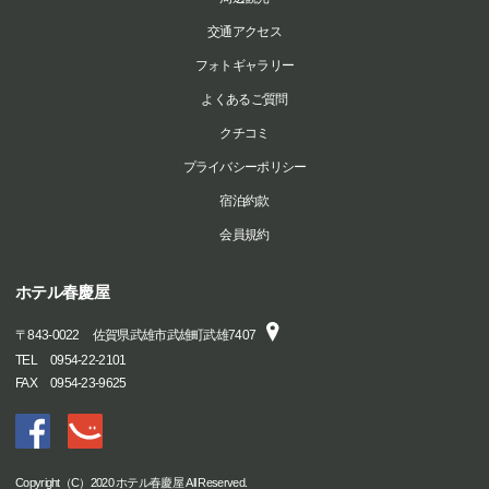
交通アクセス
フォトギャラリー
よくあるご質問
クチコミ
プライバシーポリシー
宿泊約款
会員規約
ホテル春慶屋
〒
843-0022
佐賀県武雄市武雄町武雄7407
TEL
0954-22-2101
FAX
0954-23-9625
Copyright（C）2020 ホテル春慶屋 All Reserved.