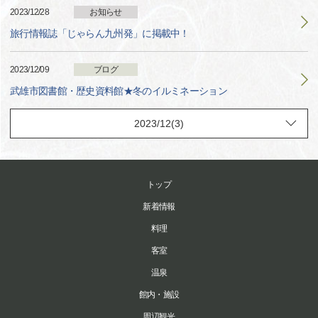
2023/12/28
お知らせ
旅行情報誌「じゃらん九州発」に掲載中！
2023/12/09
ブログ
武雄市図書館・歴史資料館★冬のイルミネーション
トップ
新着情報
料理
客室
温泉
館内・施設
周辺観光