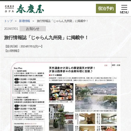
宿泊予約
MENU
トップ
新着情報
旅行情報誌「じゃらん九州発」に掲載中！
お知らせ
2024/07/01
旅行情報誌「じゃらん九州発」に掲載中！
【提供日程：
2024/07/01(月)
〜】
【
お得情報
】