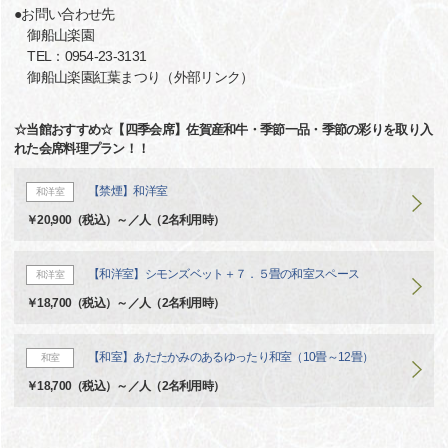
●お問い合わせ先
御船山楽園
TEL：0954-23-3131
御船山楽園紅葉まつり（外部リンク）
☆当館おすすめ☆【四季会席】佐賀産和牛・季節一品・季節の彩りを取り入
れた会席料理プラン！！
【禁煙】和洋室
和洋室
￥20,900（税込）～／人（2名利用時）
【和洋室】シモンズベット＋７．５畳の和室スペース
和洋室
￥18,700（税込）～／人（2名利用時）
【和室】あたたかみのあるゆったり和室（10畳～12畳）
和室
￥18,700（税込）～／人（2名利用時）