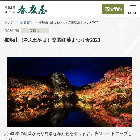
宿泊予約
MENU
トップ
新着情報
御船山（みふねやま）楽園紅葉まつり★2023
ブログ
2023/11/19
御船山（みふねやま）楽園紅葉まつり★2023
約500本の紅葉があり見事な深紅色を彩ります。夜間ライトアップも