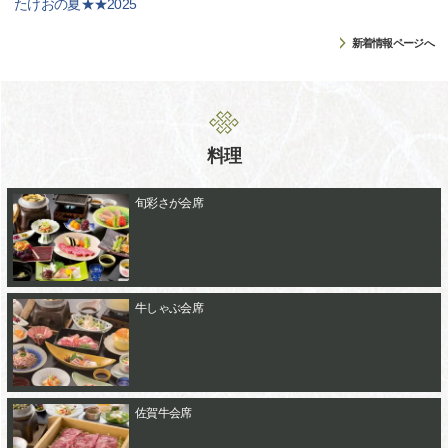
たけおの夏★★2025
新着情報ページへ
料理
旬彩さが会席
牛しゃぶ会席
佐賀牛会席