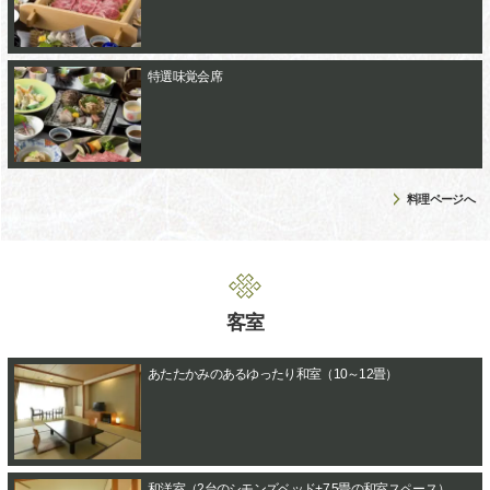
特選味覚会席
料理ページへ
客室
あたたかみのあるゆったり和室（10～12畳）
和洋室（2台のシモンズベッド+7.5畳の和室スペース）