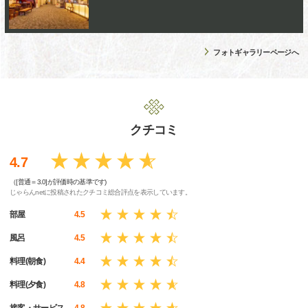
フォトギャラリーページへ
クチコミ
4.7
（[普通＝3.0]が評価時の基準です)
じゃらんnetに投稿されたクチコミ総合評点を表示しています。
部屋
4.5
風呂
4.5
料理(朝食)
4.4
料理(夕食)
4.8
接客・サービス
4.8