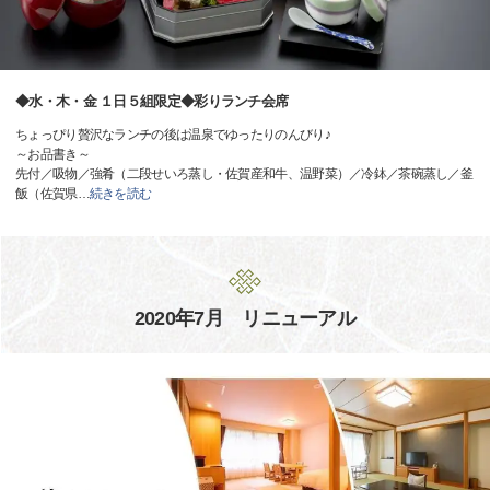
◆水・木・金 １日５組限定◆彩りランチ会席
ちょっぴり贅沢なランチの後は温泉でゆったりのんびり♪
～お品書き～
先付／吸物／強肴（二段せいろ蒸し・佐賀産和牛、温野菜）／冷鉢／茶碗蒸し／釜
飯（佐賀県
…
続きを読む
2020年7月 リニューアル