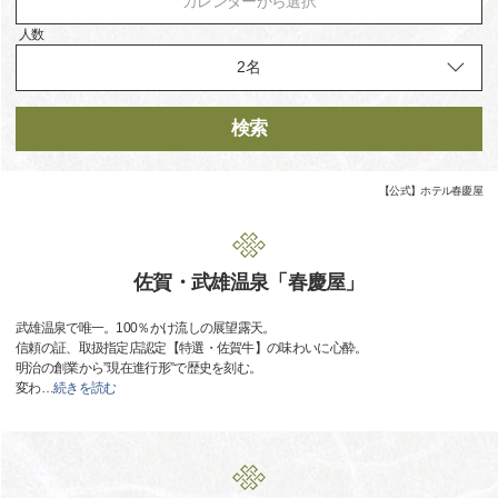
カレンダーから選択
人数
検索
【公式】ホテル春慶屋
佐賀・武雄温泉「春慶屋」
武雄温泉で唯一。100％かけ流しの展望露天。
信頼の証、取扱指定店認定【特選・佐賀牛】の味わいに心酔。
明治の創業から”現在進行形”で歴史を刻む。
変わ
…
続きを読む