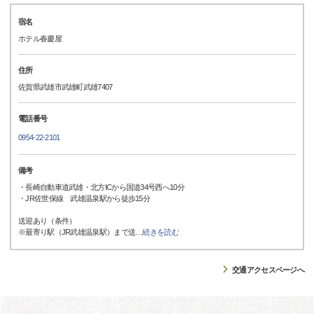
宿名
ホテル春慶屋
住所
佐賀県武雄市武雄町武雄7407
電話番号
0954-22-2101
備考
・長崎自動車道武雄・北方ICから国道34号西へ10分
・JR佐世保線 武雄温泉駅から徒歩15分
送迎あり（条件）
※最寄り駅（JR武雄温泉駅）まで送
…
続きを読む
交通アクセスページへ