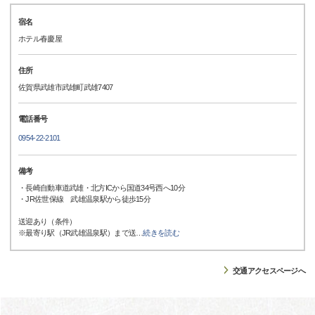
宿名
ホテル春慶屋
住所
佐賀県武雄市武雄町武雄7407
電話番号
0954-22-2101
備考
・長崎自動車道武雄・北方ICから国道34号西へ10分
・JR佐世保線 武雄温泉駅から徒歩15分
送迎あり（条件）
※最寄り駅（JR武雄温泉駅）まで送
…
続きを読む
交通アクセスページへ