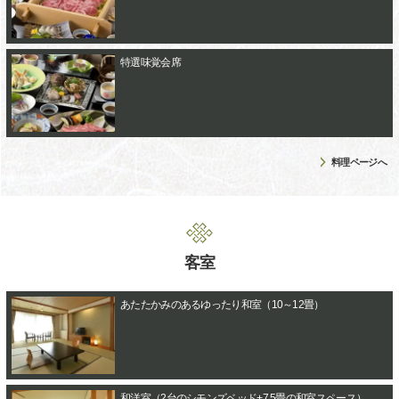
特選味覚会席
料理ページへ
客室
あたたかみのあるゆったり和室（10～12畳）
和洋室（2台のシモンズベッド+7.5畳の和室スペース）