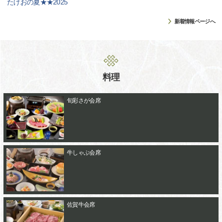
たけおの夏★★2025
新着情報ページへ
料理
旬彩さが会席
牛しゃぶ会席
佐賀牛会席