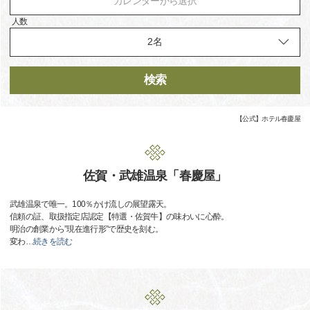
カレンダーから選択
人数
検索
【公式】ホテル春慶屋
佐賀・武雄温泉「春慶屋」
武雄温泉で唯一。100％かけ流しの展望露天。
信頼の証、取扱指定店認定【特選・佐賀牛】の味わいに心酔。
明治の創業から”現在進行形”で歴史を刻む。
変わ
…
続きを読む