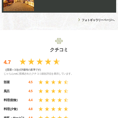
フォトギャラリーページへ
クチコミ
4.7
（[普通＝3.0]が評価時の基準です)
じゃらんnetに投稿されたクチコミ総合評点を表示しています。
部屋
4.5
風呂
4.5
料理(朝食)
4.4
料理(夕食)
4.8
接客・サービス
4.8