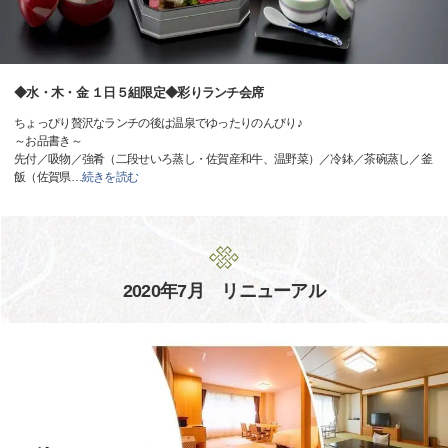
◆水・木・金 １日５組限定◆彩りランチ会席
ちょっぴり贅沢なランチの後は温泉でゆったりのんびり♪
～お品書き～
先付／吸物／強肴（二段せいろ蒸し・佐賀産和牛、温野菜）／冷鉢／茶碗蒸し／釜
飯（佐賀県
…
続きを読む
2020年7月 リニューアル