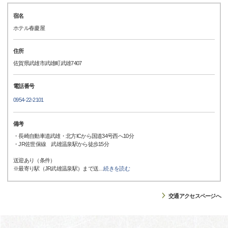
宿名
ホテル春慶屋
住所
佐賀県武雄市武雄町武雄7407
電話番号
0954-22-2101
備考
・長崎自動車道武雄・北方ICから国道34号西へ10分
・JR佐世保線 武雄温泉駅から徒歩15分
送迎あり（条件）
※最寄り駅（JR武雄温泉駅）まで送
…
続きを読む
交通アクセスページへ